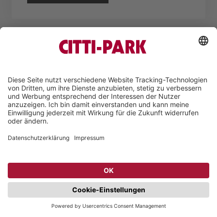
KIND
Hörakustik-Fachgeschäft
ZUM ANBIETER