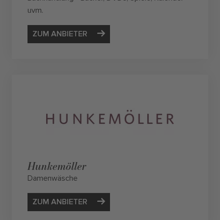
uvm.
ZUM ANBIETER
Hunkemöller
Damenwäsche
ZUM ANBIETER