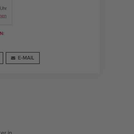
 Uhr
chen
N:
E-MAIL
er in