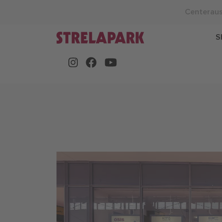
Centerau
S