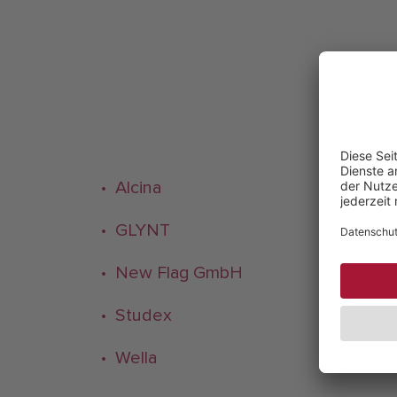
• Alcina
• Ba
• GLYNT
• K
• New Flag GmbH
• Pau
• Studex
• Ta
• Wella