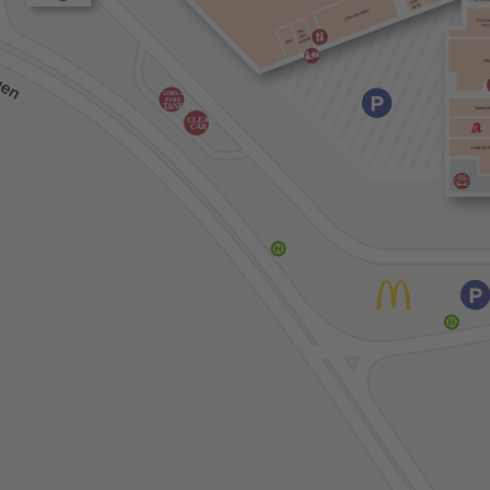
STRELA-
PARK
TANK
CLEAN
CAR