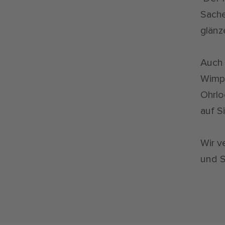
Sache
glänz
Auch 
Wimp
Ohrlo
auf Si
Wir v
und S