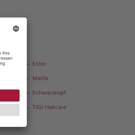
• Estel
• Matrix
• Schwarzkopf
venge
• TIGI Haircare