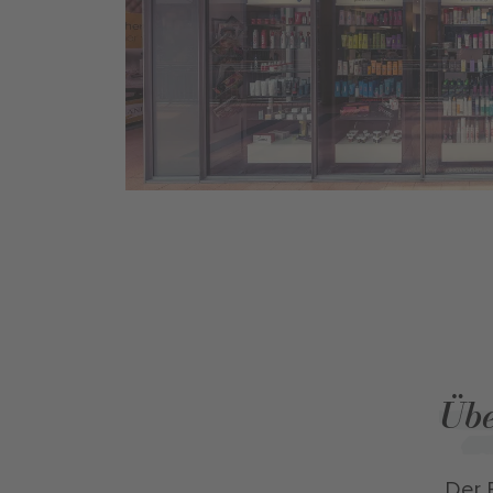
Üb
Der F