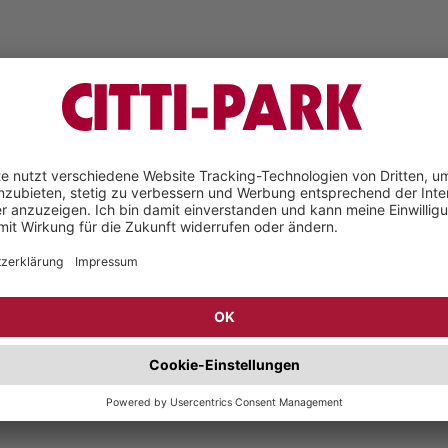
Unsere Marken
byliss
• dc Shampoo GmbH
WK Kosmetik GmbH
• L'Oreal
l Mitchell
• Revlon
ndeo
• The Bluebeards Re