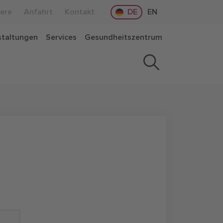
iere
Anfahrt
Kontakt
DE
EN
staltungen
Services
Gesundheitszentrum