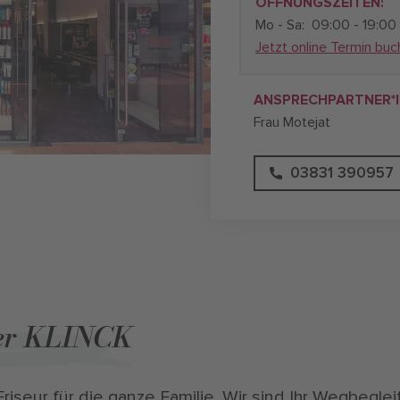
ÖFFNUNGSZEITEN:
Mo - Sa:
09:00 - 19:00
Jetzt online Termin bu
ANSPRECHPARTNER*I
Frau Motejat
03831 390957
er KLINCK
riseur für die ganze Familie. Wir sind Ihr Wegbegleit