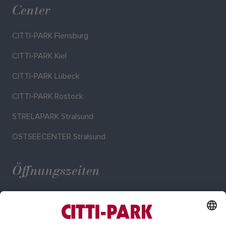
Center
CITTI-PARK Flensburg
CITTI-PARK Kiel
CITTI-PARK Lübeck
CITTI-PARK Rostock
STRELAPARK Stralsund
OSTSEECENTER Stralsund
Öffnungszeiten
Mo. - Sa.: 09:00 - 19:00 Uhr