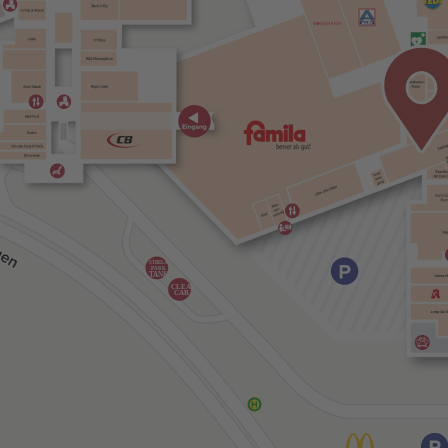
STRELA-
PARK
TANK
CLEAN
CAR