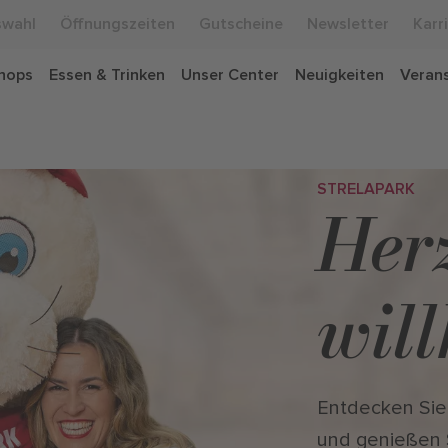
swahl
Öffnungszeiten
Gutscheine
Newsletter
Karr
hops
Essen & Trinken
Unser Center
Neuigkeiten
Veran
STRELAPARK
Her
wil
Entdecken Sie
und genießen 