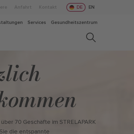
iere
Anfahrt
Kontakt
DE
EN
staltungen
Services
Gesundheitszentrum
zlich
lkommen
 über 70 Geschäfte im STRELAPARK
Sie die entspannte