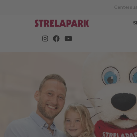
Centerau
S