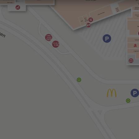
STRELA-
PARK
TANK
CLEAN
CAR