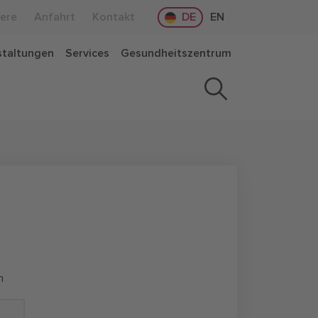
iere
Anfahrt
Kontakt
DE
EN
staltungen
Services
Gesundheitszentrum
n