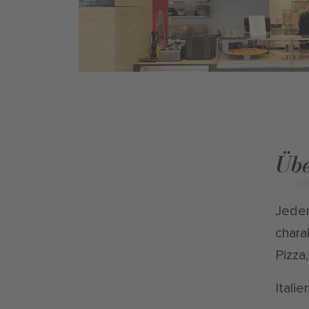
Üb
Jeder
chara
Pizza
Itali