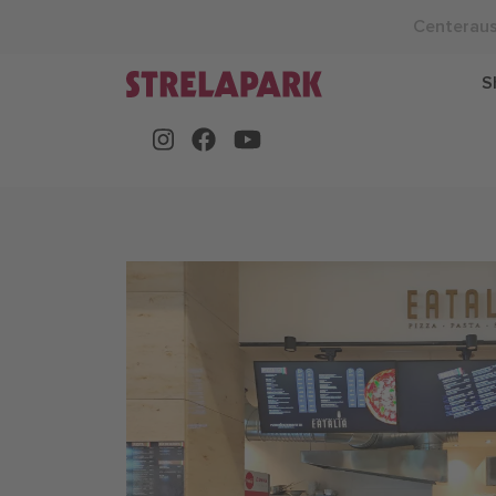
Centerau
S